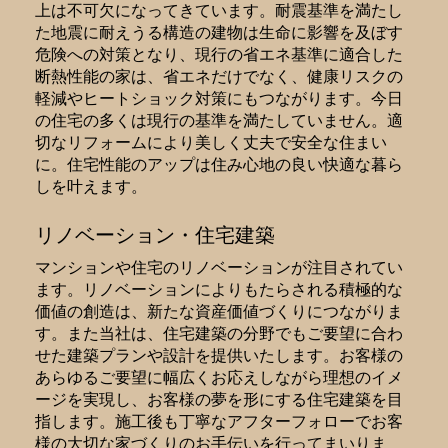
上は不可欠になってきています。耐震基準を満たし
た地震に耐えうる構造の建物は生命に影響を及ぼす
危険への対策となり、現行の省エネ基準に適合した
断熱性能の家は、省エネだけでなく、健康リスクの
軽減やヒートショック対策にもつながります。今日
の住宅の多くは現行の基準を満たしていません。適
切なリフォームにより美しく丈夫で安全な住まい
に。住宅性能のアップは住み心地の良い快適な暮ら
しを叶えます。
リノベーション・住宅建築
マンションや住宅のリノベーションが注目されてい
ます。リノベーションによりもたらされる積極的な
価値の創造は、新たな資産価値づくりにつながりま
す。また当社は、住宅建築の分野でもご要望に合わ
せた建築プランや設計を提供いたします。お客様の
あらゆるご要望に幅広くお応えしながら理想のイメ
ージを実現し、お客様の夢を形にする住宅建築を目
指します。施工後も丁寧なアフターフォローでお客
様の大切な家づくりのお手伝いを行ってまいりま