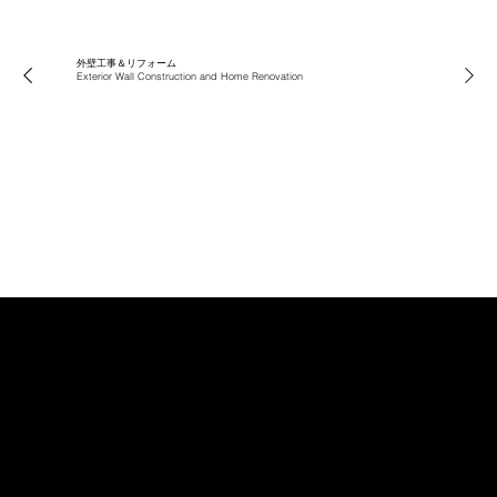
外壁工事＆リフォーム
Exterior Wall Construction and Home Renovation
外壁工事は
あなたの住まいを美しく、
快適にし、
ご自宅の資産価値を